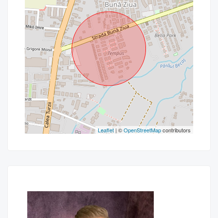
Leaflet
| ©
OpenStreetMap
contributors