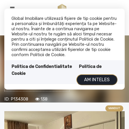
Global Imobiliare utilizează fişiere de tip cookie pentru
a personaliza și îmbunătăți experiența ta pe Website-
ul nostru. Înainte de a continua navigarea pe
Website-ul nostru te rugăm să aloci timpul necesar
pentru a citi și înțelege conținutul Politicii de Cookie.
Prin continuarea navigării pe Website-ul nostru
Acest anunt nu mai este activ !
confirmi acceptarea utilizării fişierelor de tip cookie
conform Politicii de Cookie.
2 camere, 50 mp, zona str.Buna Ziua,
Politica de Confidentialitate
Politica de
cartier Buna-Ziua
Cookie
AM INTELES
199.000€
Cluj-Napoca, Buna-Ziua
ID: P134308
138
VANDUT