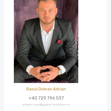
Raoul Dolean Adrian
+40 729 796 537
dolean.raoul@global-imobiliare.ro