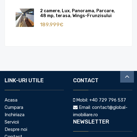
2 camere, Lux, Panorama, Parcare,
48 mp, terasa, Wings-Frunzisului
189.999€
LINK-URI UTILE
CONTACT
Acasa
Mobil:
+40 729 796 537
Cumpara
Email:
contact@global-
Inchiriaza
imobiliare.ro
NEWSLETTER
Servicii
Despre noi
Contact