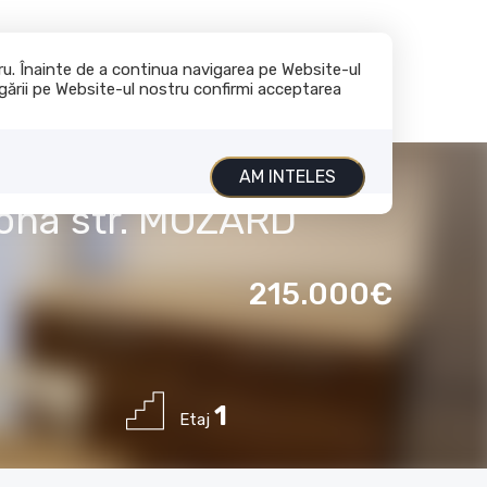
+40 729 796 537
contact@global-imobiliare.ro
tru. Înainte de a continua navigarea pe Website-ul
vigării pe Website-ul nostru confirmi acceptarea
nchiriaza
Servicii
Despre noi
Contact
AM INTELES
 zona str. MOZARD
215.000€
1
Etaj