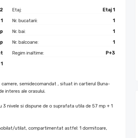
2
Etaj:
Etaj 1
1
Nr. bucatarii:
1
mp
Nr. bai:
1
mp
Nr. balcoane:
1
t
Regim inaltime:
P+3
1
 camere, semidecomandat , situat in cartierul Buna-
 interes ale orasului.
 cu 3 nivele si dispune de o suprafata utila de 57 mp + 1
bilat/utilat, compartimentat astfel: 1 dormitoare,