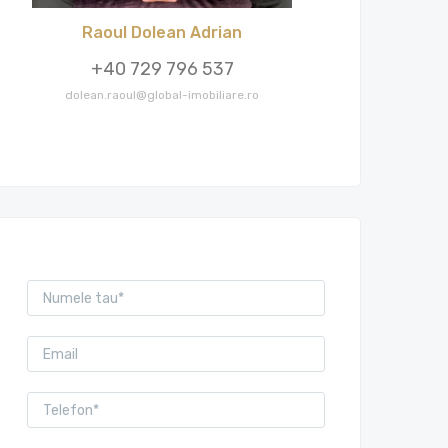
Raoul Dolean Adrian
+40 729 796 537
dolean.raoul@global-imobiliare.ro