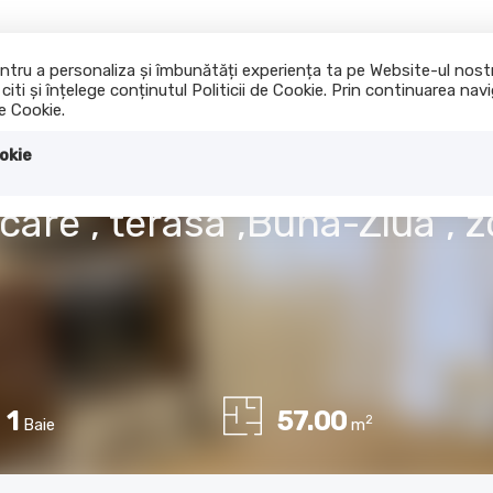
 pentru a personaliza și îmbunătăți experiența ta pe Website-ul nos
iti și înțelege conținutul Politicii de Cookie. Prin continuarea na
Acasa
Cumpara
I
de Cookie.
okie
care , terasa ,Buna-Ziua ,
1
57.00
2
Baie
m