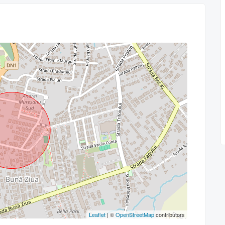
Leaflet
| ©
OpenStreetMap
contributors