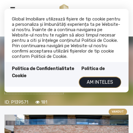
Global Imobiliare utilizează fişiere de tip cookie pentru
a personaliza și îmbunătăți experiența ta pe Website-
ul nostru. Înainte de a continua navigarea pe
Website-ul nostru te rugăm să aloci timpul necesar
pentru a citi și înțelege conținutul Politicii de Cookie.
Prin continuarea navigării pe Website-ul nostru
Acest anunt nu mai este activ !
confirmi acceptarea utilizării fişierelor de tip cookie
conform Politicii de Cookie.
3 camere, semifinisat, 135 mp, terasa,
Politica de Confidentialitate
Politica de
curte, parcare, zona Europa
Cookie
AM INTELES
340.000€
Cluj-Napoca, Europa
ID: P139571
181
VANDUT