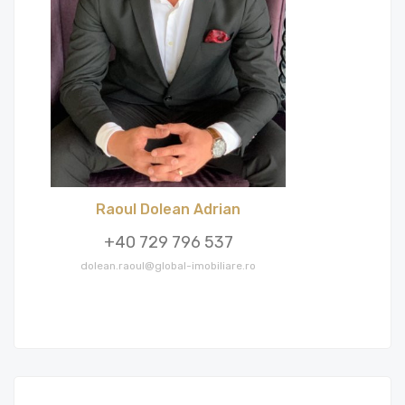
Raoul Dolean Adrian
+40 729 796 537
dolean.raoul@global-imobiliare.ro