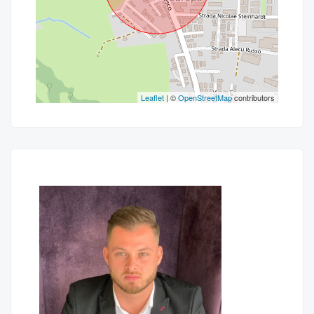
Leaflet
| ©
OpenStreetMap
contributors