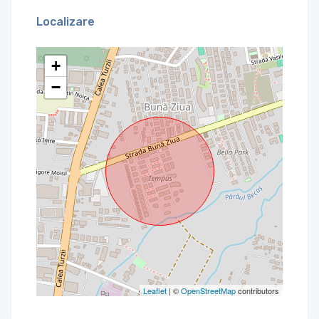
Localizare
+
−
Leaflet
| ©
OpenStreetMap
contributors