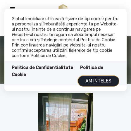
Global Imobiliare utilizează fişiere de tip cookie pentru
a personaliza și îmbunătăți experiența ta pe Website-
ul nostru. Înainte de a continua navigarea pe
Website-ul nostru te rugăm să aloci timpul necesar
pentru a citi și înțelege conținutul Politicii de Cookie.
2 camere ,52 mp,Totul Nou, Gradina,
Prin continuarea navigării pe Website-ul nostru
confirmi acceptarea utilizării fişierelor de tip cookie
parcare, Buna-Ziua Sophia
conform Politicii de Cookie.
700€
Politica de Confidentialitate
Cluj-Napoca, Buna-Ziua
Politica de
Cookie
ID: P154531
184
AM INTELES