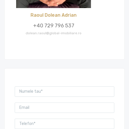
Raoul Dolean Adrian
+40 729 796 537
dolean.raoul@global-imobiliare.ro