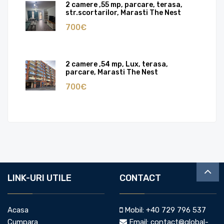
2 camere ,55 mp, parcare, terasa,
str.scortarilor, Marasti The Nest
700€
2 camere ,54 mp, Lux, terasa,
parcare, Marasti The Nest
700€
LINK-URI UTILE
CONTACT
Acasa
Mobil:
+40 729 796 537
Cumpara
Email:
contact@global-