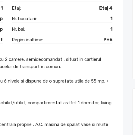
1
Etaj:
Etaj 4
mp
Nr. bucatarii:
1
mp
Nr. bai:
1
t
Regim inaltime:
P+6
u 2 camere, semidecomandat , situat in cartierul
loacelor de transport in comun.
 cu 6 nivele si dispune de o suprafata utila de 55 mp. +
ilat/utilat, compartimentat astfel: 1 dormitor, living
centrala proprie , A.C, masina de spalat vase si multe