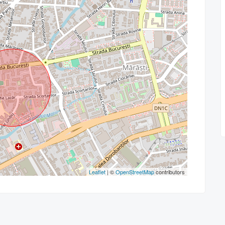
Leaflet
| ©
OpenStreetMap
contributors