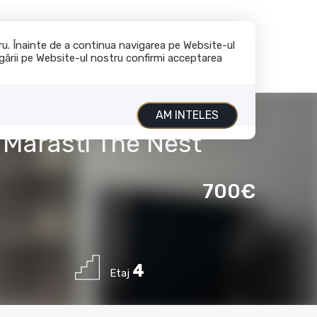
+40 729 796 537
contact@global-imobiliare.ro
tru. Înainte de a continua navigarea pe Website-ul
vigării pe Website-ul nostru confirmi acceptarea
nchiriaza
Servicii
Despre noi
Contact
AM INTELES
, Marasti The Nest
700€
4
Etaj