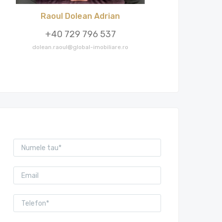
Raoul Dolean Adrian
+40 729 796 537
dolean.raoul@global-imobiliare.ro