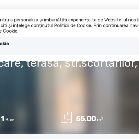
 pentru a personaliza și îmbunătăți experiența ta pe Website-ul nos
iti și înțelege conținutul Politicii de Cookie. Prin continuarea na
Acasa
Cumpara
I
de Cookie.
okie
re, terasa, str.scortarilor
1
55.00
2
Baie
m