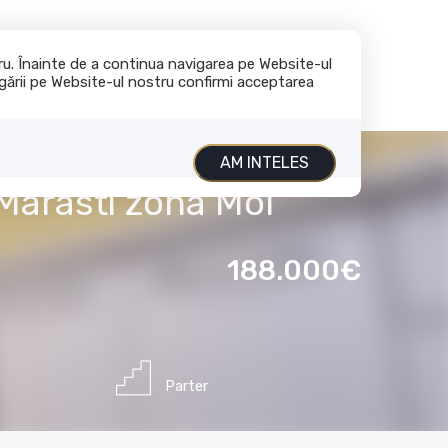
+40 729 796 537
contact@global-imobiliare.ro
tru. Înainte de a continua navigarea pe Website-ul
vigării pe Website-ul nostru confirmi acceptarea
nchiriaza
Servicii
Despre noi
Contact
AM INTELES
Marasti zona Mol
188.000€
Parter