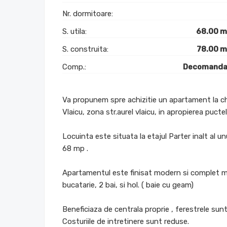
Nr. dormitoare:
S. utila:
68.00 
S. construita:
78.00 
Comp.:
Decomanda
Va propunem spre achizitie un apartament la che
Vlaicu, zona str.aurel vlaicu, in apropierea puctel
Locuinta este situata la etajul Parter inalt al un
68 mp .
Apartamentul este finisat modern si complet mo
bucatarie, 2 bai, si hol. ( baie cu geam)
Beneficiaza de centrala proprie , ferestrele sun
Costuriile de intretinere sunt reduse.