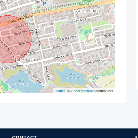
Leaflet
| ©
OpenStreetMap
contributors