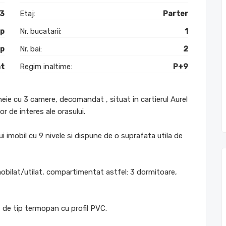
3
Etaj:
Parter
mp
Nr. bucatarii:
1
mp
Nr. bai:
2
t
Regim inaltime:
P+9
ie cu 3 camere, decomandat , situat in cartierul Aurel
or de interes ale orasului.
ui imobil cu 9 nivele si dispune de o suprafata utila de
bilat/utilat, compartimentat astfel: 3 dormitoare,
t de tip termopan cu profil PVC.