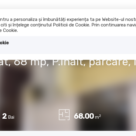
 pentru a personaliza și îmbunătăți experiența ta pe Website-ul nos
iti și înțelege conținutul Politicii de Cookie. Prin continuarea na
Acasa
Cumpara
I
de Cookie.
okie
 68 mp, P.Inalt, parcare, 
2
68.00
2
Bai
m