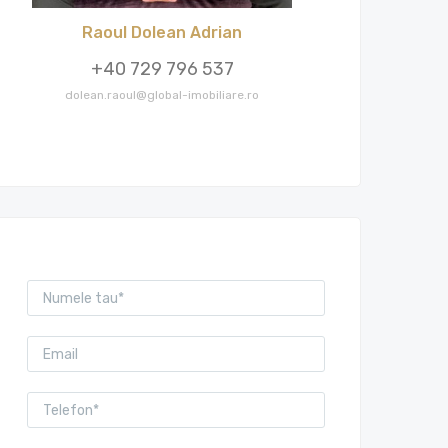
Raoul Dolean Adrian
+40 729 796 537
dolean.raoul@global-imobiliare.ro